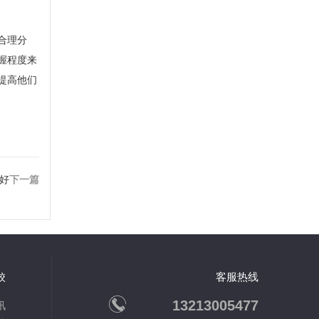
合理分
握程度来
提高他们
好
下一篇
客服热线
校
13213005477
讯