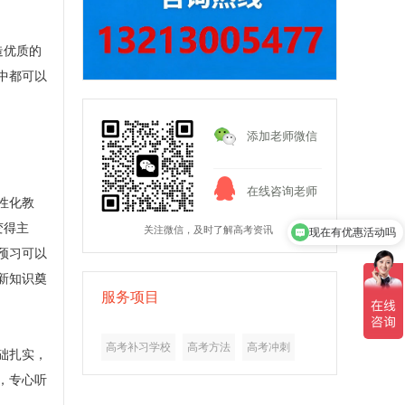
造优质的
中都可以
添加老师微信
在线咨询老师
性化教
变得主
关注微信，及时了解高考资讯
现在有优惠活动吗
预习可以
新知识奠
服务项目
高考补习学校
高考方法
高考冲刺
础扎实，
，专心听