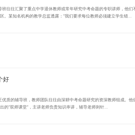
班往往汇聚了重点中学退休教师或常年研究中考命题的专职讲师，他们
。某知名机构的教学总监透露："我们要求每位教师必须建立学生错...
个好
优质的辅导班，教师团队往往由深耕中考命题研究的资深教师组成。他
的"双师课堂"，主讲老师负责知识串讲，辅导老师则针...