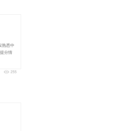
仅熟悉中
提分情
255