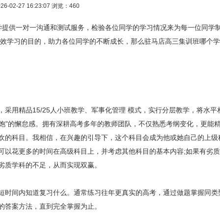
26-02-27 16:23:07
浏览：460
提供一对一沟通和测试服务，检验各位同学的学习情况来为每一位同学
高效学习的目的，助力各位同学的不断成长，那么驻马店高三集训班哪个学
用精品15/25人小班教学、军事化管理 模式，实行分层教学，将水平
不饱"的懈怠感。拥有深耕高考多年的教师团队，不仅熟悉考纲变化，更能
欢的科目。我相信，在兴趣的引导下，这个科目会成为他或她自己的上级
可以花更多的时间在高级科目上，并考虑其他科目的基本内容;如果有劣
劣质学科的不足，从而实现双赢。
时间内知道复习什么。通常练习往年更真实的高考，通过做题掌握同类
的答案方法，直到完全掌握为止。