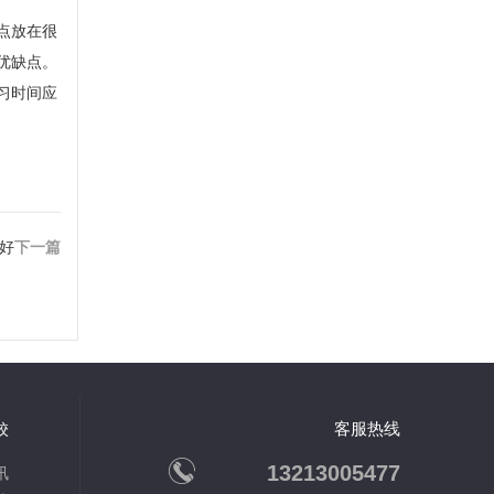
点放在很
优缺点。
习时间应
好
下一篇
客服热线
校
13213005477
讯