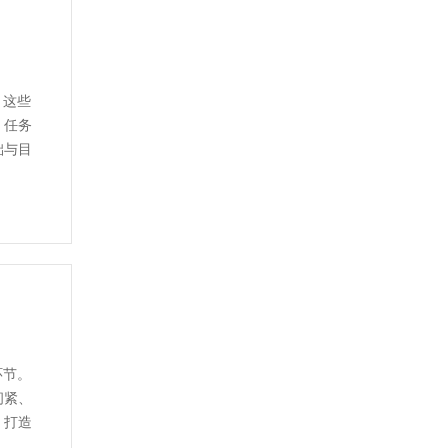
。这些
、任务
础与目
环节。
间紧、
，打造