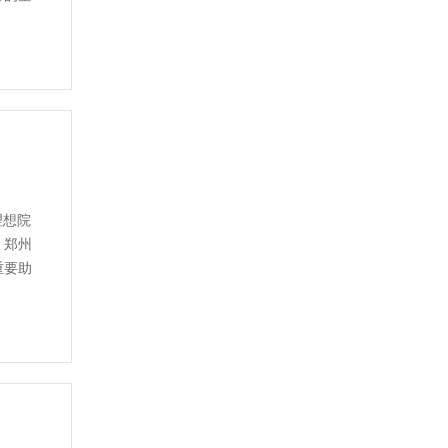
理想院
，郑州
重要助