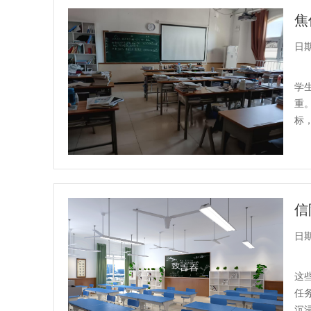
日期：
学
重
标
日期：
这
任
沉