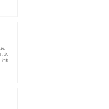
瓶颈。
间，急
、个性