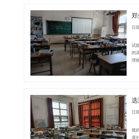
日期：
试
闭
理
日期：
规
课