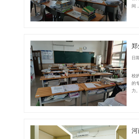
间
日期：
校
的
力