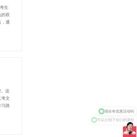
类考生
急的双
点，通
键。这
艺考文
学习路
可以介绍下你们的课程