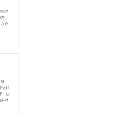
理想院
而言，
。在众
考过
宁做鸡
于一些
如果对