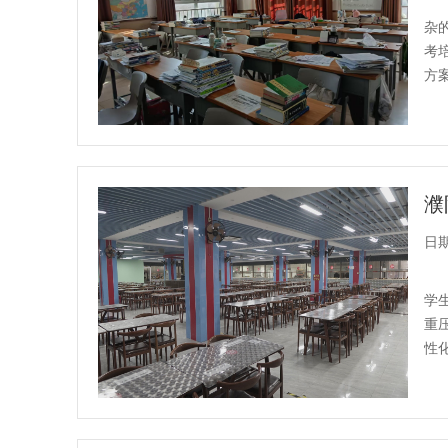
杂
考
方案
日期：
学
重
性