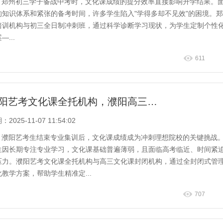
郑州初三学子备战中考时，文化课成绩的提分效率直接影响升学结果。
的知识体系和紧张的备考时间，许多学生陷入"学得多却不见效"的困境。
培训机构与初三全日制冲刺班，通过科学诊断学习现状，为学生定制个性
—...
611
濮阳艺考文化课全托机构，濮阳高三文化课封闭机构
2025-11-07 11:54:02
濮阳艺考生结束专业集训后，文化课成绩成为冲刺理想院校的关键挑战
生因长期专注专业学习，文化课基础普遍薄弱，且面临高考临近、时间紧
压力。濮阳艺考文化课全托机构与高三文化课封闭机构，通过全封闭式管
化教学方案，帮助学生精准定...
707