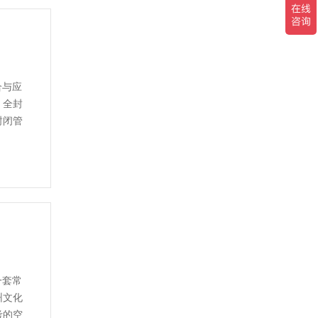
合与应
，全封
封闭管
一套常
州文化
考的空