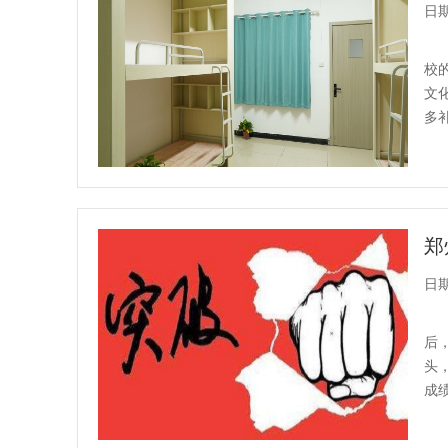
日期：
校
文
多
郑
日期：
后
头
成
高中