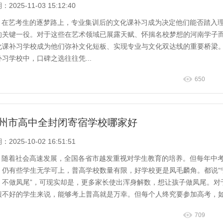
2025-11-03 15:12:40
在艺考生的逐梦路上，专业集训后的文化课补习成为决定他们能否踏入
的关键一役。对于这些在艺术领域已展露天赋、怀揣名校梦想的河南学子
化课补习学校成为他们弥补文化短板、实现专业与文化双达线的重要桥梁
补习学校中，口碑之选往往凭...
650
州市高中全封闭寄宿学校哪家好
2025-10-02 16:51:51
随着社会高速发展，全国各省市越发重视对学生教育的培养。但每年中
，仍有些学生无学可上，普高学校数量有限，好学校更是凤毛麟角。都说“
，不做凤尾”，可现实却是，更多家长使出浑身解数，想让孩子做凤尾。对
绩不好的学生来说，能够考上普高就是万幸。但每个人终究要参加高考，
学习没有任...
709