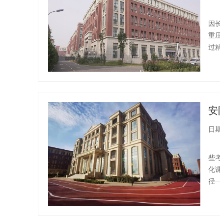
因
重
过
日期：
些
化
径