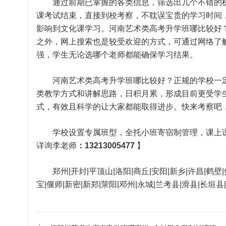
通过前期已掌握的各类信息，筛选出几个不错的机
课考试结束，直接到校考察，不耽误宝贵的学习时间
影响到文化课学习。河南艺术类高考升学班哪比较好
之外，网上搜索也是较受欢迎的方式，可通过网络了
强，学生无论选哪个老师都能确保学习结果。
河南艺术类高考升学班哪比较好？正规的学校一定
类教学方式和讲解思路，日积月累，形成目前更受学
式，有效且科学的让大家都能取得进步。快来考察吧
学校设置专属班型，全托小班寄宿制管理，课上课
详询李老师
：13213005477
】
郑州|开封|平顶山|洛阳|商丘|安阳|新乡|许昌|鹤壁|焦
宝|偃师|新密|新郑|荥阳|邓州|永城|兰考县|滑县|长垣